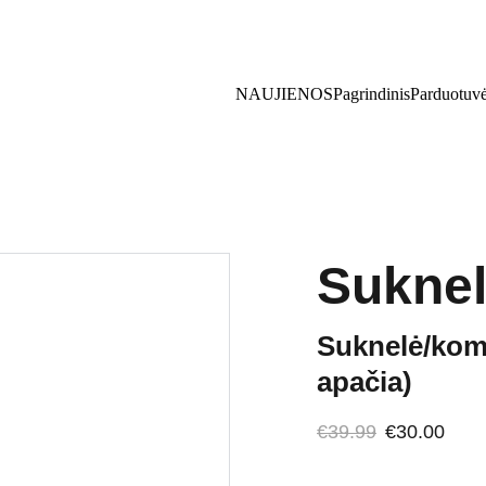
Pasipuošk pavasariui su nuolaida!  Kodas: PAVASARIS5
NAUJIENOS
Pagrindinis
Parduotuv
Sukne
Suknelė/kom
apačia)
€39.99
€30.00