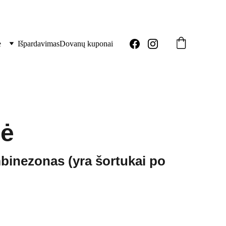
ė
Išpardavimas
Dovanų kuponai
lė
binezonas (yra šortukai po