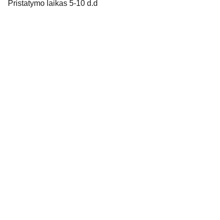
Pristatymo laikas 5-10 d.d
Informacija
Apie mus
KONTAKTAI:
uzsakymai.soleashop@gmail.com
D.U.K
Prekių grąžinimas
Privatumo politika