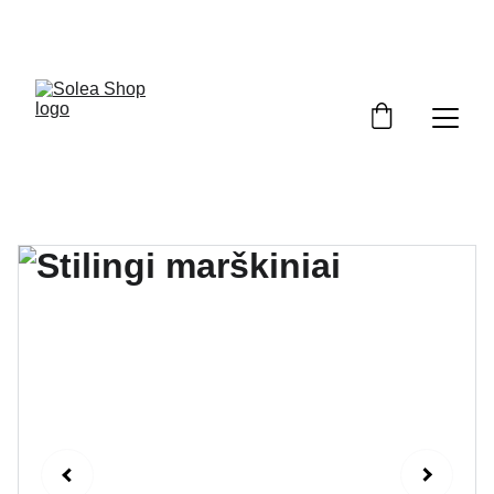
Pasipuošk pavasariui su nuolaida!  Kodas: 
PAVASARIS5