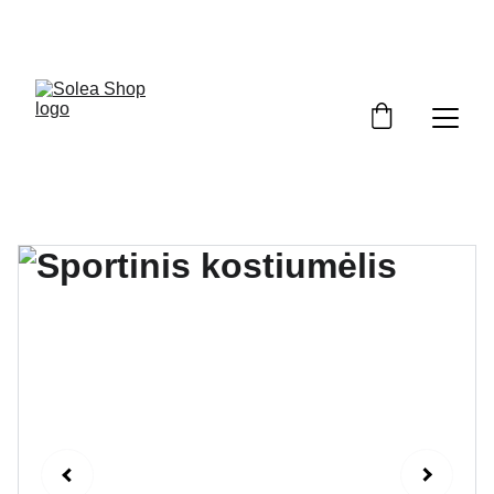
Pasipuošk pavasariui su nuolaida!  Kodas: 
PAVASARIS5