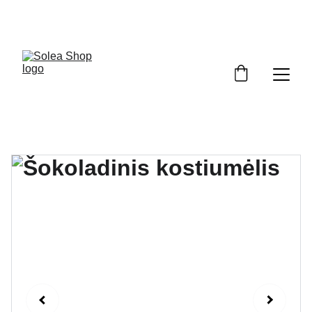
Pasipuošk pavasariui su nuolaida!  Kodas: 
PAVASARIS5