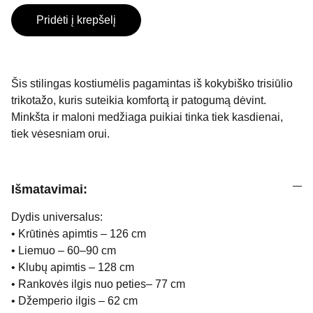
Pridėti į krepšelį
Šis stilingas kostiumėlis pagamintas iš kokybiško trisiūlio
trikotažo, kuris suteikia komfortą ir patogumą dėvint.
Minkšta ir maloni medžiaga puikiai tinka tiek kasdienai,
tiek vėsesniam orui.
Išmatavimai:
Dydis universalus:
• Krūtinės apimtis – 126 cm
• Liemuo – 60–90 cm
• Klubų apimtis – 128 cm
• Rankovės ilgis nuo peties– 77 cm
• Džemperio ilgis – 62 cm