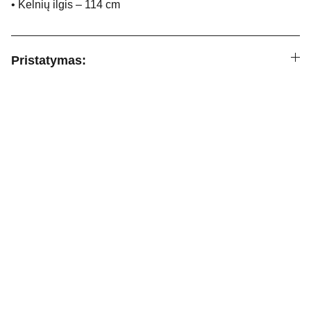
• Kelnių ilgis – 114 cm
Pristatymas:
Informacija
Apie mus
KONTAKTAI:
uzsakymai.soleashop@gmail.com
D.U.K
Prekių grąžinimas