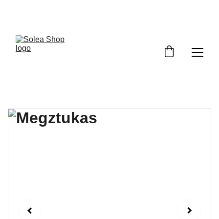
Pasipuošk pavasariui su nuolaida!  Kodas: 
PAVASARIS5