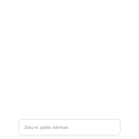
Apie mus
KONTAKTAI:
uzsakymai.soleashop@gmail.com
D.U.K
Prekių grąžinimas
Privatumo politika
Paslaugų teikimo sąlygos
PAGALBA
Įveskite savo el. paštą