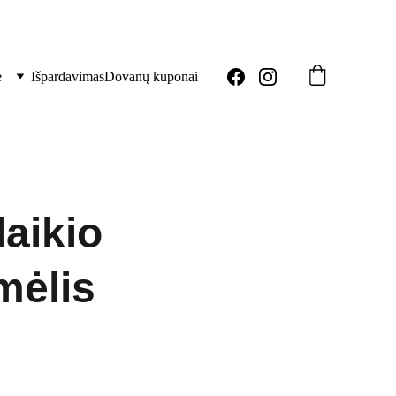
ė
Išpardavimas
Dovanų kuponai
laikio
mėlis