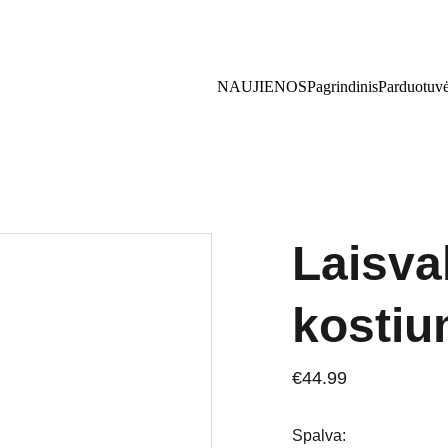
Pasipuošk pavasariui su nuolaida!  Kodas: PAVASARIS5
NAUJIENOS
Pagrindinis
Parduotuv
Laisva
kostiu
€44.99
Spalva: