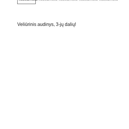
Veliūrinis audinys, 3-jų dalių!
Informacija
Apie mus
D.U.K
Prekių grąžinimas
Privatumo politika
Paslaugų teikimo sąlygos