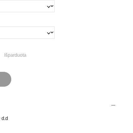
Išparduota
 d.d