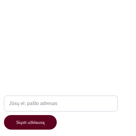
PAGALBA
Įveskite savo el. paštą
Siųsti užklausą