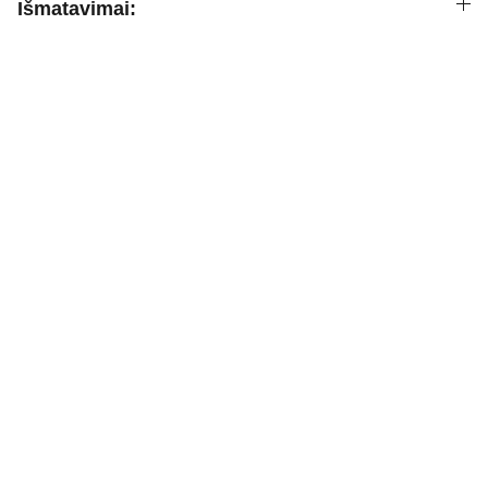
Išmatavimai:
Informacija
Apie mus
KONTAKTAI:
uzsakymai.soleashop@gmail.com
D.U.K
Prekių grąžinimas
Privatumo politika