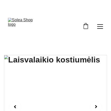
Pasipuošk pavasariui su nuolaida!  Kodas: 
PAVASARIS5