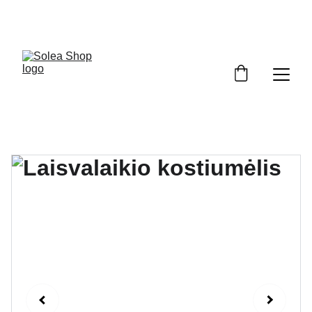
Pasipuošk pavasariui su nuolaida!  Kodas: 
PAVASARIS5