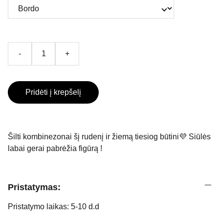
-
+
Pridėti į krepšelį
Šilti kombinezonai šį rudenį ir žiemą tiesiog būtini💜 Siūlės
labai gerai pabrėžia figūrą !
Pristatymas:
Pristatymo laikas: 5-10 d.d