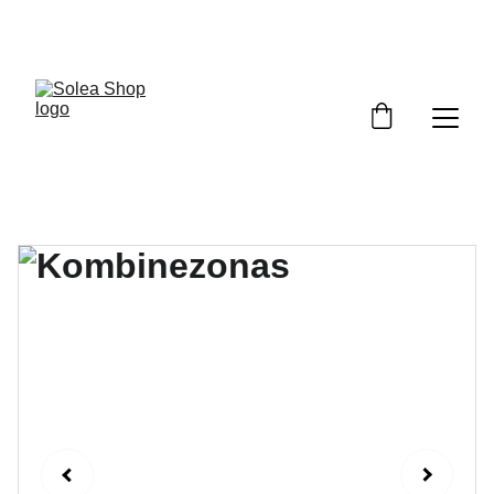
Pasipuošk pavasariui su nuolaida!  Kodas: 
PAVASARIS5