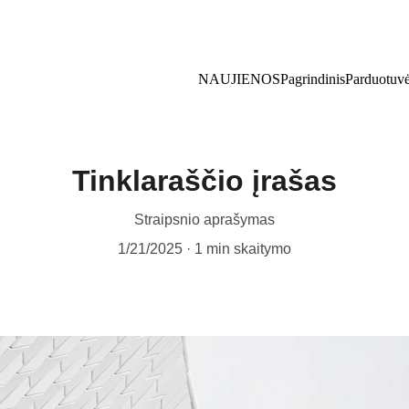
Pasipuošk pavasariui su nuolaida!  Kodas: PAVASARIS5
NAUJIENOS
Pagrindinis
Parduotuv
Tinklaraščio įrašas
Straipsnio aprašymas
1/21/2025
1 min skaitymo