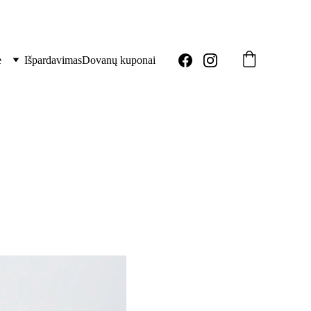
ė
Išpardavimas
Dovanų kuponai